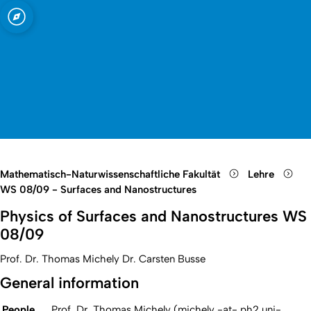
t zu Köln
Open quicklink menu
Suche öffnen
Sprachauswahl öffnen
Menü schließen
Menü öffnen
Mathematisch-Naturwissenschaftliche Fakultät
Lehre
WS 08/09 - Surfaces and Nanostructures
Physics of Surfaces and Nanostructures WS
08/09
Prof. Dr. Thomas Michely Dr. Carsten Busse
General information
People
Prof. Dr. Thomas Michely (michely -at- ph2.uni-