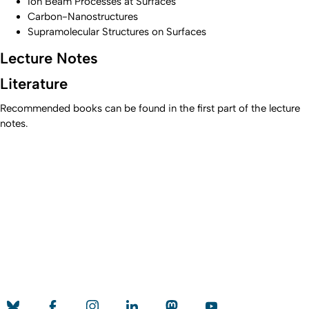
Ion Beam Processes at Surfaces
Carbon-Nanostructures
Supramolecular Structures on Surfaces
Lecture Notes
Literature
Recommended books can be found in the first part of the lecture
notes.
Erstellt am: 14. November 2008 zuletzt geändert am: 12.
Nach
September 2016
Universität zu Köln
Datenschutz
Barrierefreiheitserklärung
Leichte Sprache
Sitemap
Impressum
Kontakt
Social Media